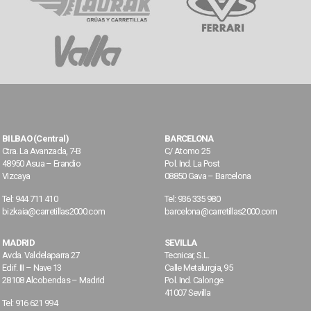
RETRÁCTILES
OTROS PRODUCTOS
BILBAO (Central)
BARCELONA
Ctra. La Avanzada, 7-B
C/ Atomo 25
PREPARADORAS DE PEDIDOS
48950 Asua – Erandio
Pol. Ind. La Post
Vizcaya
08850 Gava – Barcelona
Tel: 944 711 410
Tel: 936 335 980
bizkaia@carretillas2000.com
barcelona@carretillas2000.com
MADRID
SEVILLA
Avda. Valdelaparra 27
Tecnicar, S.L.
Edif. III – Nave 13
Calle Metalurgia, 95
28108 Alcobendas – Madrid
Pol. Ind. Calonge
41007 Sevilla
Tel: 916 621 994