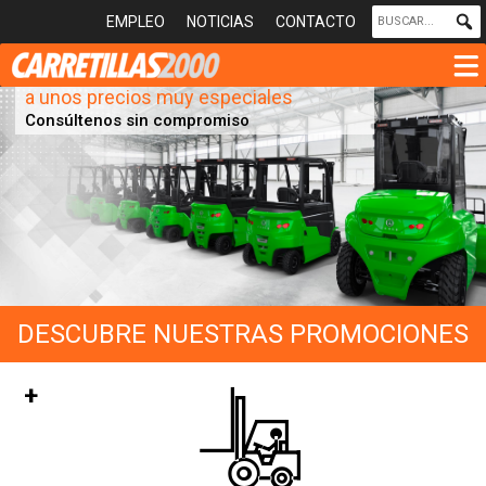
EMPLEO
NOTICIAS
CONTACTO
Disponemos de un elevado número
de equipos nuevos en stock
a unos precios muy especiales
Consúltenos sin compromiso
DESCUBRE NUESTRAS PROMOCIONES