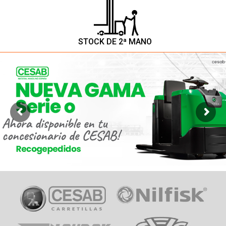
GRAN TONELAJE Y PORTUARIAS
STOCK DE 2ª MANO
ASPIRADORAS
GRUAS PUENTE
TRANSPALETAS
HIDROLIMPIADORAS
CONTRAPESADAS TÉRMICAS
GRUAS MÓVILES
LIMPIEZA DE VIALES
APILADORES
CONTRAPESADAS ELÉCTRICAS