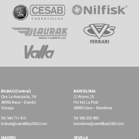
BILBAO (Central)
BARCELONA
Ctra. La Avanzada, 7-B
C/ Atomo 25
48950 Asua – Erandio
Pol. Ind. La Post
Vizcaya
08850 Gava – Barcelona
Tel: 944 711 410
Tel: 936 335 980
bizkaia@carretillas2000.com
barcelona@carretillas2000.com
MADRID
SEVILLA