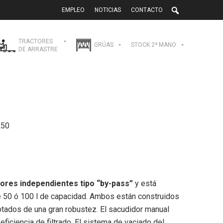
EMPLEO
NOTICIAS
CONTACTO
TRACTORES
GRÚAS
STOCK 2ª MANO
DE ARRASTRE
L50
ores independientes tipo “by-pass”
y está
 50 ó 100 l de capacidad. Ambos están construidos
otados de una gran robustez. El sacudidor manual
 eficiencia de filtrado. El sistema de vaciado del