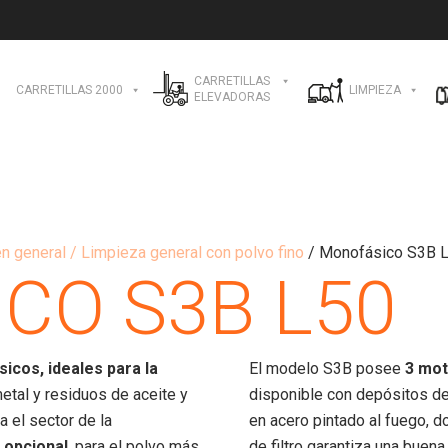
CARRETILLAS
CARRETILLAS 2000
LIMPIEZA
ELEVADORAS
en general / Limpieza general con polvo fino
/ Monofásico S3B 
CO S3B L50
icos, ideales para la
El modelo S3B posee
3 mot
metal y residuos de aceite y
disponible con depósitos de
 el sector de la
en acero pintado al fuego, d
A opcional
, para el polvo más
de filtro garantiza una buena