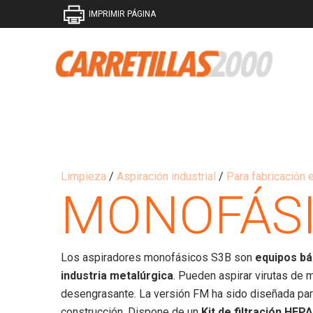
IMPRIMIR PÁGINA
Limpieza
/
Aspiración industrial
/
Para fabricación 
MONOFÁSI
Los aspiradores monofásicos S3B son
equipos bás
industria metalúrgica
. Pueden aspirar virutas de 
desengrasante. La versión FM ha sido diseñada para
construcción. Dispone de un
Kit de filtración HEP