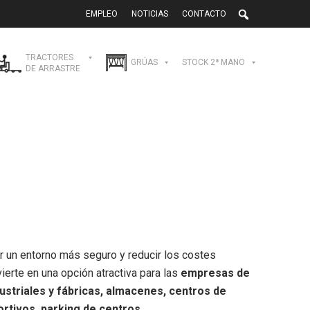
EMPLEO
NOTICIAS
CONTACTO
TRACTORES
GRÚAS
STOCK 2ª MANO
DE ARRASTRE
ar un entorno más seguro y reducir los costes
vierte en una opción atractiva para las
empresas de
dustriales y fábricas, almacenes, centros de
ortivos, parking de centros