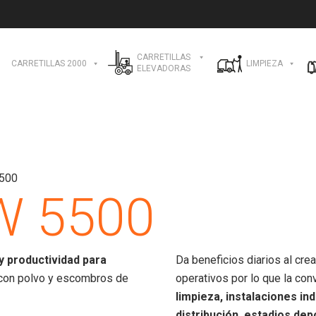
CARRETILLAS
CARRETILLAS 2000
LIMPIEZA
ELEVADORAS
5500
W 5500
y productividad para
Da beneficios diarios al cre
on polvo y escombros de
operativos por lo que la con
limpieza, instalaciones in
distribución, estadios dep