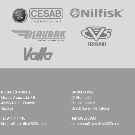
BILBAO (Central)
BARCELONA
Ctra. La Avanzada, 7-B
C/ Atomo 25
48950 Asua – Erandio
Pol. Ind. La Post
Vizcaya
08850 Gava – Barcelona
Tel: 944 711 410
Tel: 936 335 980
bizkaia@carretillas2000.com
barcelona@carretillas2000.com